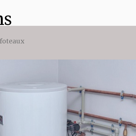
ns
ffoteaux