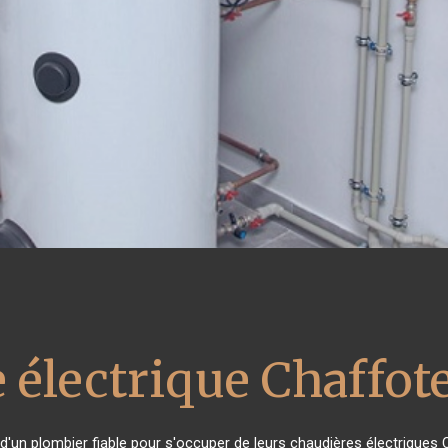
 électrique Chaffot
 d'un plombier fiable pour s'occuper de leurs chaudières électriques 