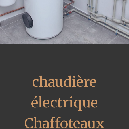
chaudière
électrique
Chaffoteaux