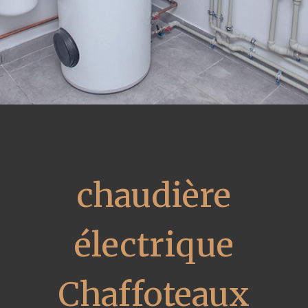
chaudière
électrique
Chaffoteaux