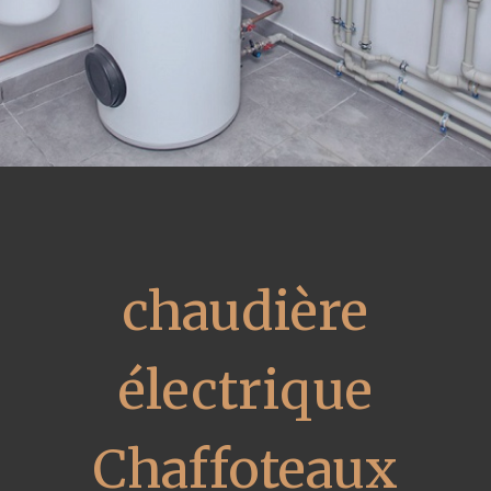
chaudière
électrique
Chaffoteaux