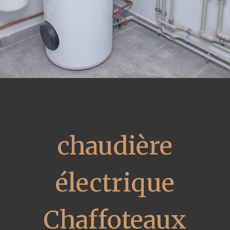
chaudière
électrique
Chaffoteaux