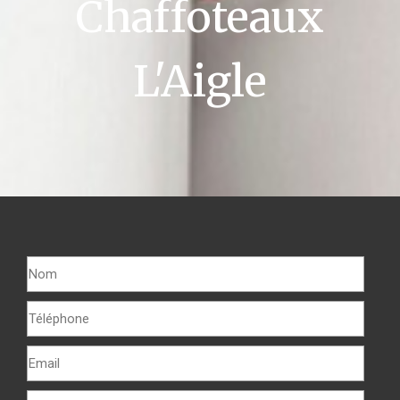
Chaffoteaux
L'Aigle