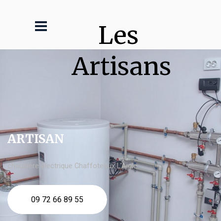
Les 
Artisans
ARTISAN
chaudière électrique Chaffoteaux L'Aigle
09 72 66 89 55