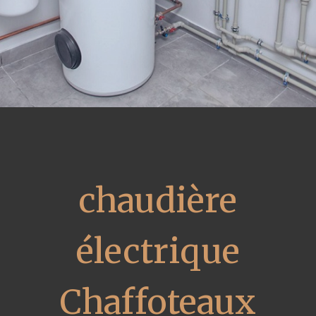
chaudière
électrique
Chaffoteaux