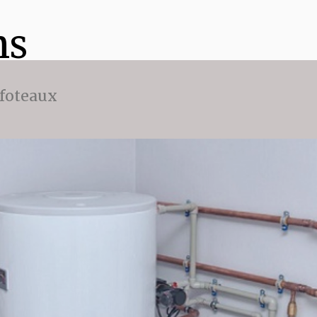
ns
ffoteaux