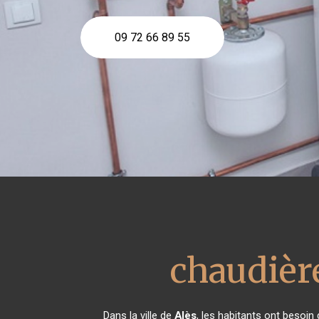
09 72 66 89 55
chaudièr
Dans la ville de
Alès
, les habitants ont besoin