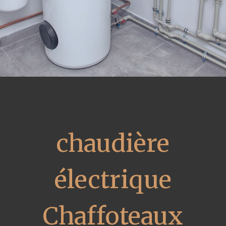
chaudière
électrique
Chaffoteaux