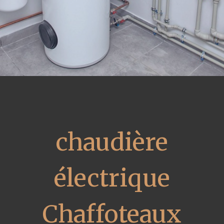
chaudière
électrique
Chaffoteaux