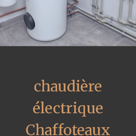
chaudière
électrique
Chaffoteaux