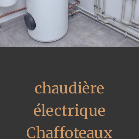
chaudière
électrique
Chaffoteaux