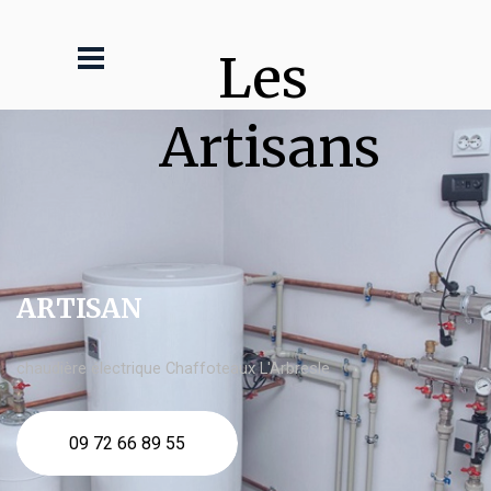
Les 
Artisans
ARTISAN
chaudière électrique Chaffoteaux L'Arbresle
09 72 66 89 55