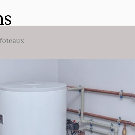
ns
ffoteaux