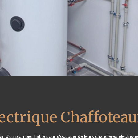
lectrique Chaffotea
oin d'un plombier fiable pour s'occuper de leurs chaudières électriqu