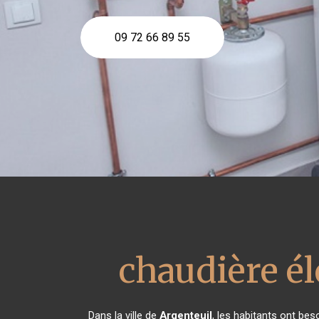
09 72 66 89 55
chaudière é
Dans la ville de
Argenteuil
, les habitants ont bes