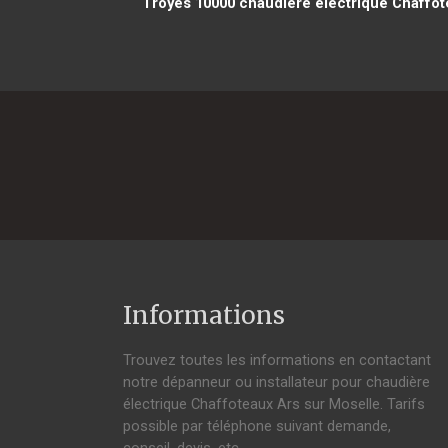
Troyes 10000
chaudière électrique Chaffote
Informations
Trouvez toutes les informations en contactant
notre dépanneur ou installateur pour chaudière
électrique Chaffoteaux Ars sur Moselle. Tarifs
possible par téléphone suivant demande,
conseil, devis, etc.