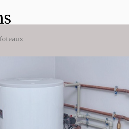
ns
ffoteaux