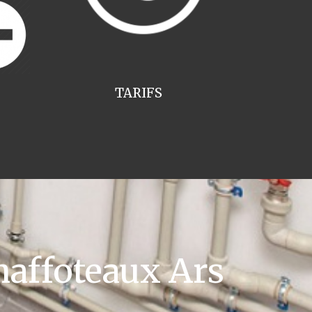
TARIFS
affoteaux Ars