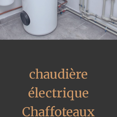
chaudière
électrique
Chaffoteaux