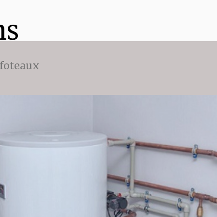
ns
ffoteaux