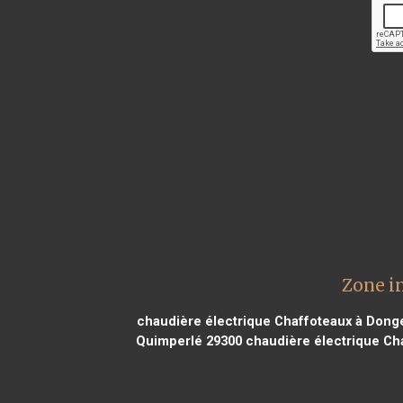
Zone i
chaudière électrique Chaffoteaux à Dong
Quimperlé 29300
chaudière électrique Cha