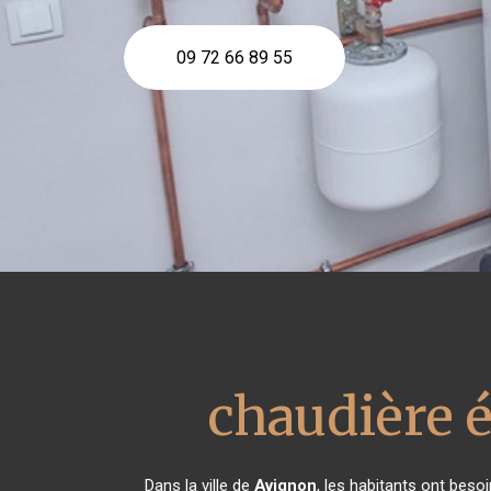
09 72 66 89 55
chaudière 
Dans la ville de
Avignon
, les habitants ont beso