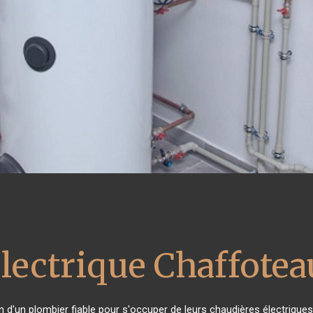
électrique Chaffote
in d'un plombier fiable pour s'occuper de leurs chaudières électrique