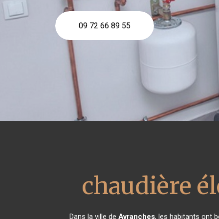
09 72 66 89 55
chaudière é
Dans la ville de
Avranches
, les habitants ont 