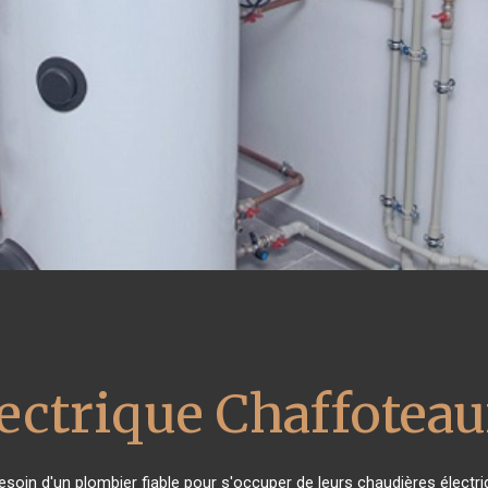
lectrique Chaffotea
besoin d'un plombier fiable pour s'occuper de leurs chaudières élect