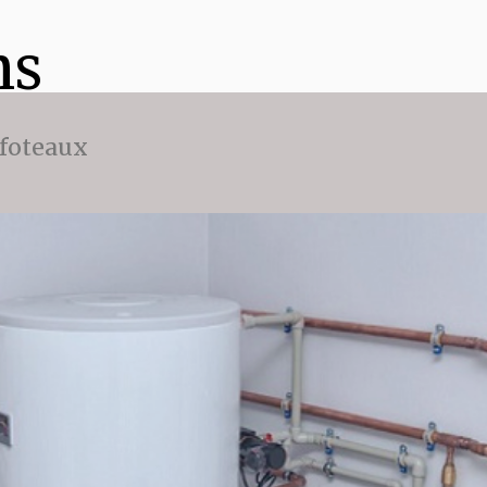
ns
ffoteaux