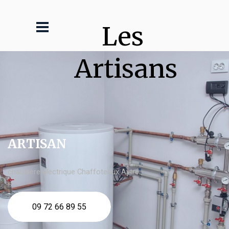
Les 
Artisans
ARTISAN
chaudière électrique Chaffoteaux Aytré
09 72 66 89 55