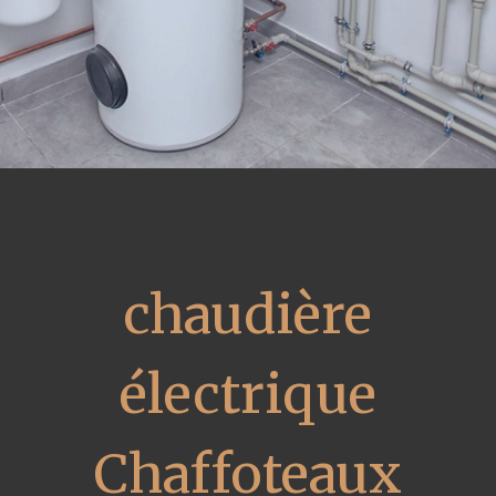
chaudière
électrique
Chaffoteaux