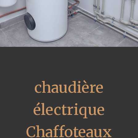
chaudière
électrique
Chaffoteaux