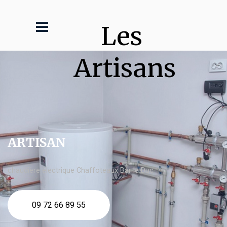
Les 
Artisans
ARTISAN
chaudière électrique Chaffoteaux Bar le Duc
09 72 66 89 55