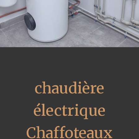
chaudière
électrique
Chaffoteaux