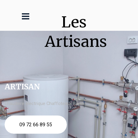
Les 
Artisans
ARTISAN
chaudière électrique Chaffoteaux Barlin
09 72 66 89 55