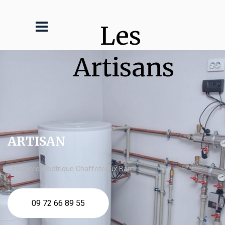
Les 
Artisans
ARTISAN
chaudière électrique Chaffoteaux Barr
09 72 66 89 55