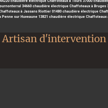
 44220
chaudière électrique Chaffoteaux à Tours 37000
chaudièr
ournonterral 34660
chaudière électrique Chaffoteaux à Bruges 
haffoteaux à Jassans Riottier 01480
chaudière électrique Chaff
La Penne sur Huveaune 13821
chaudière électrique Chaffoteaux
Artisan d'intervention