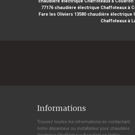
chaudière électrique Chaffoteaux à Couëron
77176
chaudière électrique Chaffoteaux à C
Fare les Oliviers 13580
chaudière électrique C
Chaffoteaux à 
Informations
Trouvez toutes les informations en contactant
notre dépanneur ou installateur pour chaudière
électrique Chaffoteaux Beaufort en Vallée.