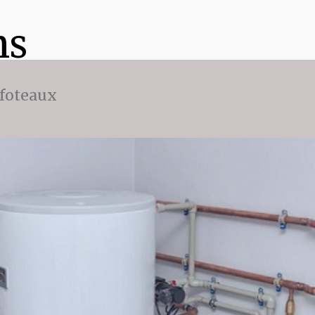
ns
ffoteaux
ée