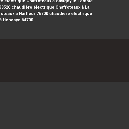
e électrique Chaffoteaux à Savigny le Temple
33520
chaudière électrique Chaffoteaux à La
oteaux à Harfleur 76700
chaudière électrique
 à Hendaye 64700