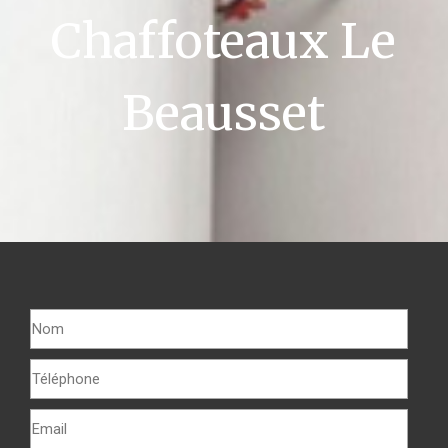
Chaffoteaux Le
Beausset