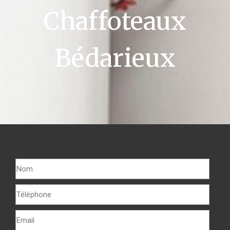
Chaffoteaux
Bédarieux