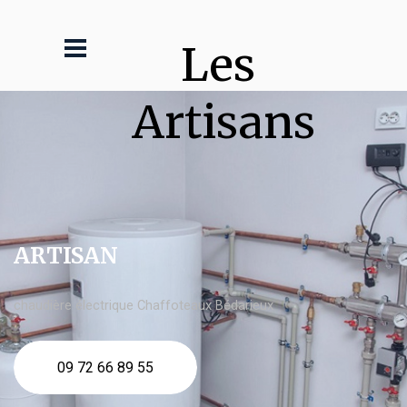
Les 
Artisans
ARTISAN
chaudière électrique Chaffoteaux Bédarieux
09 72 66 89 55