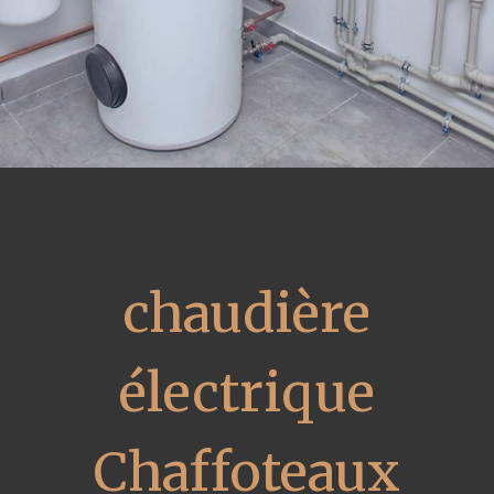
chaudière
électrique
Chaffoteaux