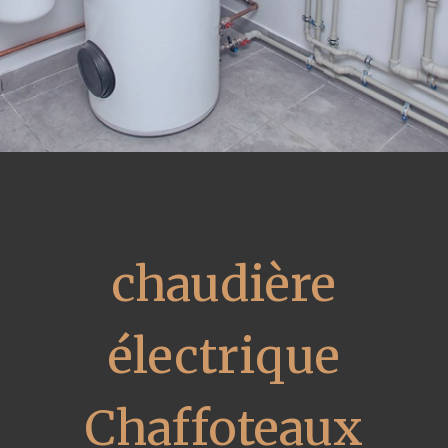
chaudière
électrique
Chaffoteaux