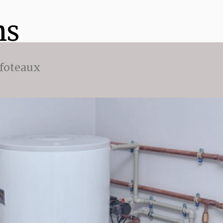
ns
ffoteaux