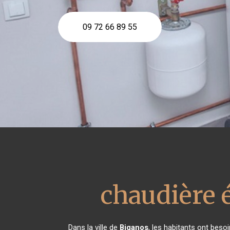
09 72 66 89 55
chaudière 
Dans la ville de
Biganos
, les habitants ont beso