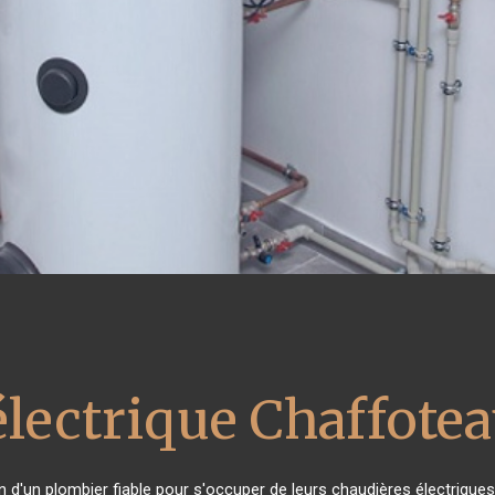
électrique Chaffote
in d'un plombier fiable pour s'occuper de leurs chaudières électrique