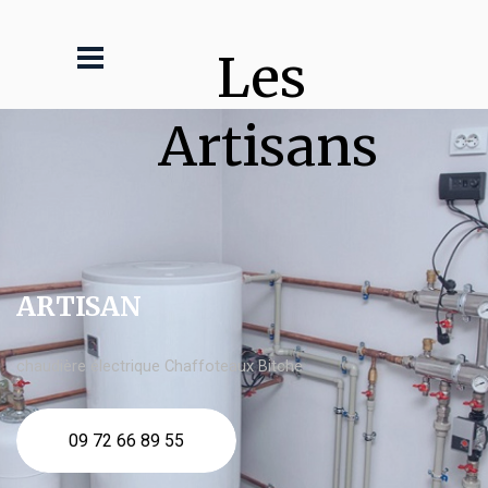
Les 
Artisans
ARTISAN
chaudière électrique Chaffoteaux Bitche
09 72 66 89 55