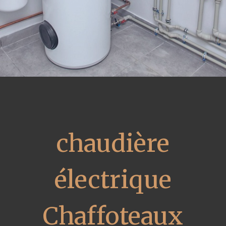
chaudière
électrique
Chaffoteaux