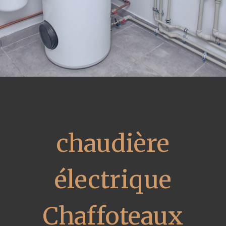
chaudière
électrique
Chaffoteaux