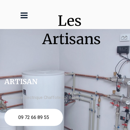
Les 
Artisans
ARTISAN
chaudière électrique Chaffoteaux Bobigny
09 72 66 89 55