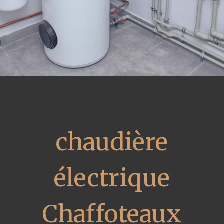
chaudière
électrique
Chaffoteaux