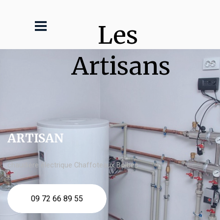
Les 
Artisans
ARTISAN
chaudière électrique Chaffoteaux Bolbec
09 72 66 89 55