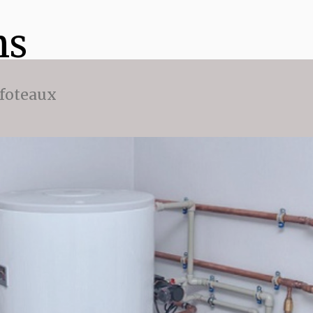
ns
ffoteaux