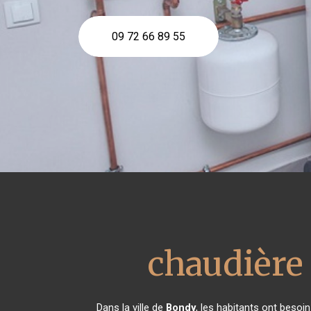
09 72 66 89 55
chaudière
Dans la ville de
Bondy
, les habitants ont besoi