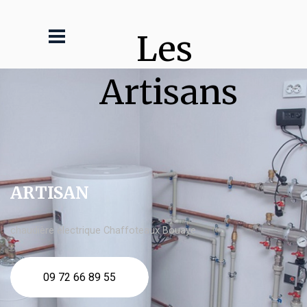
Les 
Artisans
ARTISAN
chaudière électrique Chaffoteaux Bouaye
09 72 66 89 55