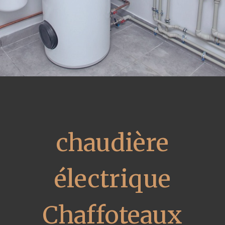
chaudière
électrique
Chaffoteaux