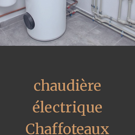
chaudière
électrique
Chaffoteaux