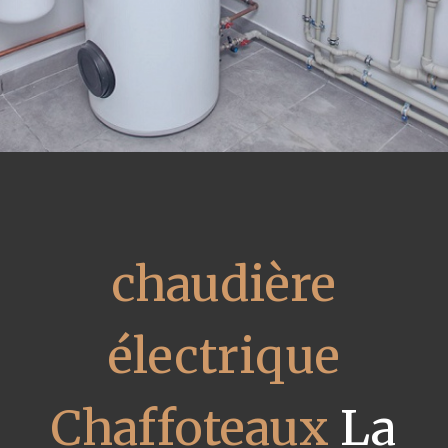
chaudière
électrique
Chaffoteaux
La