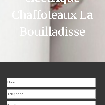
Chaffoteaux La
Bouilladisse