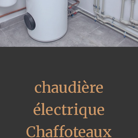
chaudière
électrique
Chaffoteaux