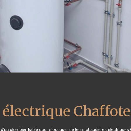
 électrique Chaffot
n d'un plombier fiable pour s'occuper de leurs chaudières électriques