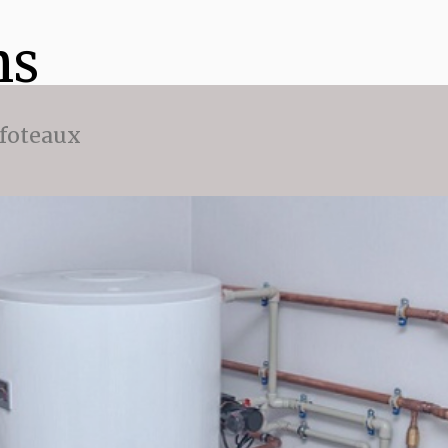
ns
ffoteaux