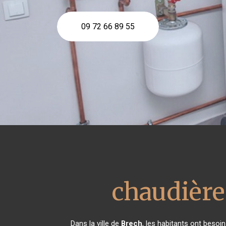
09 72 66 89 55
chaudière
Dans la ville de
Brech
, les habitants ont besoi