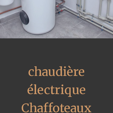
chaudière
électrique
Chaffoteaux