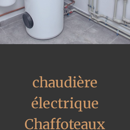
chaudière
électrique
Chaffoteaux