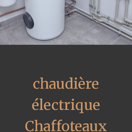
chaudière
électrique
Chaffoteaux