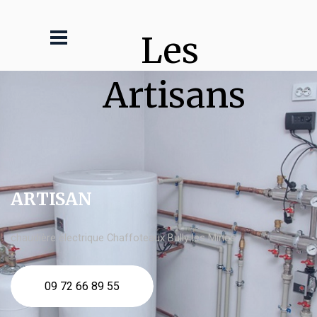
Les 
Artisans
ARTISAN
chaudière électrique Chaffoteaux Bully les Mines
09 72 66 89 55