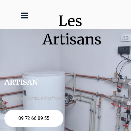
Les 
Artisans
ARTISAN
chaudière électrique Chaffoteaux Cap d'Ail
09 72 66 89 55