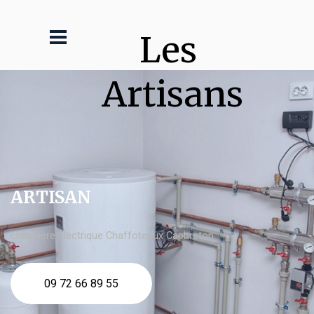
Les 
Artisans
ARTISAN
chaudière électrique Chaffoteaux Capbreton
09 72 66 89 55