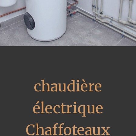
chaudière
électrique
Chaffoteaux