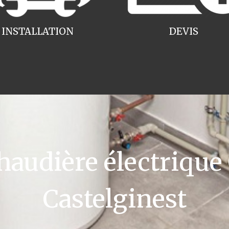
INSTALLATION
DEVIS
udière électrique
Castelginest