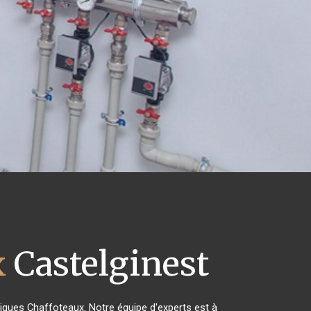
x
Castelginest
triques Chaffoteaux. Notre équipe d'experts est à