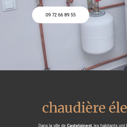
09 72 66 89 55
chaudière él
Dans la ville de
Castelginest
, les habitants ont