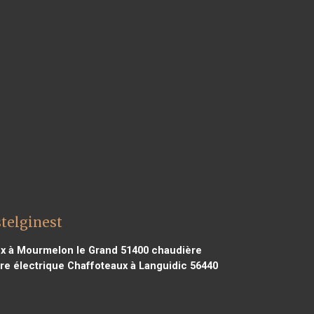
telginest
x à Mourmelon le Grand 51400
chaudière
e électrique Chaffoteaux à Languidic 56440