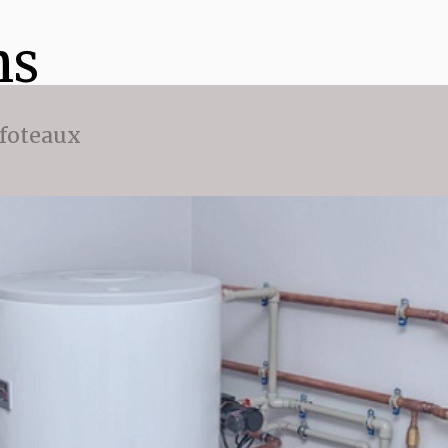
ns
ffoteaux