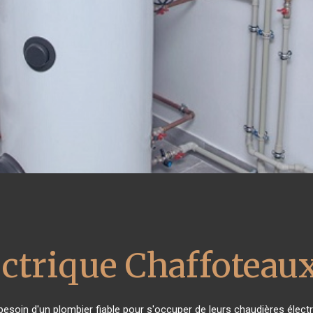
ectrique Chaffoteau
 besoin d'un plombier fiable pour s'occuper de leurs chaudières élec