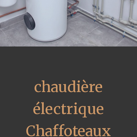
chaudière
électrique
Chaffoteaux