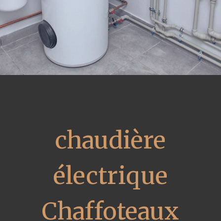
chaudière
électrique
Chaffoteaux