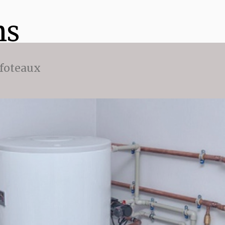
ns
ffoteaux