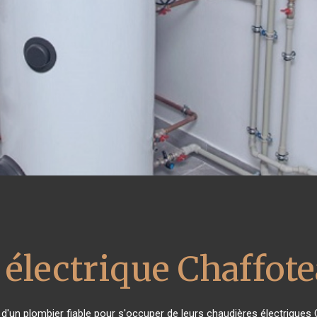
 électrique Chaffot
n d'un plombier fiable pour s'occuper de leurs chaudières électriques