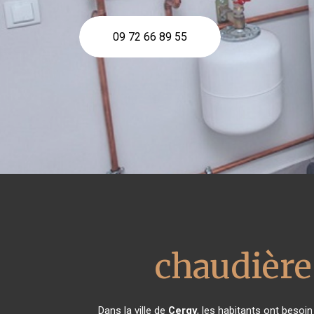
09 72 66 89 55
chaudière
Dans la ville de
Cergy
, les habitants ont besoi