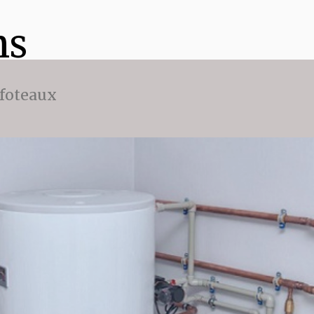
ns
ffoteaux