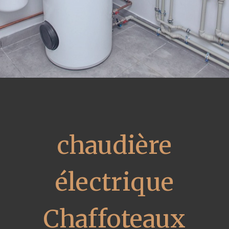
chaudière
électrique
Chaffoteaux