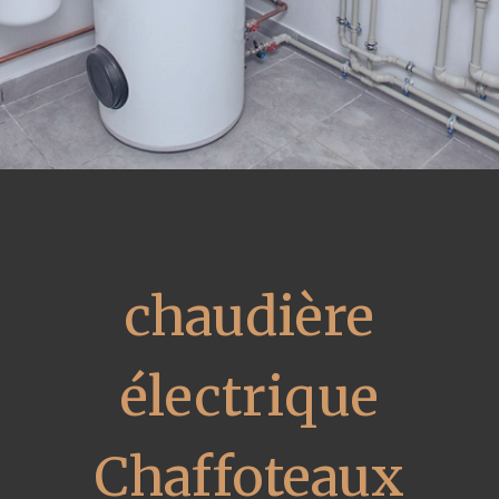
chaudière
électrique
Chaffoteaux