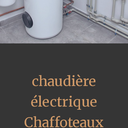
chaudière
électrique
Chaffoteaux