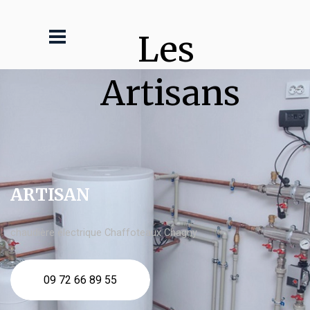
Les 
Artisans
ARTISAN
chaudière électrique Chaffoteaux Chagny
09 72 66 89 55