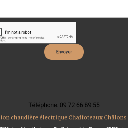
Téléphone: 09 72 66 89 55
tion chaudière électrique Chaffoteaux Châlon