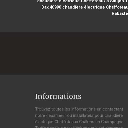
chaudière électrique Chaffoteaux à Saujon 1
Dax 40990
chaudière électrique Chaffoteau
Rabaste
Informations
Trouvez toutes les informations en contactant
notre dépanneur ou installateur pour chaudière
électrique Chaffoteaux Châlons en Champagne.
Tarifs possible par téléphone suivant demande,