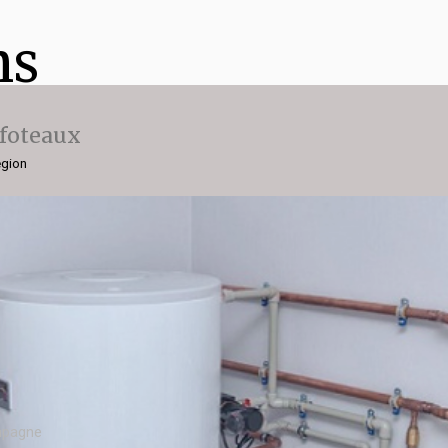
ns
ffoteaux
égion
mpagne