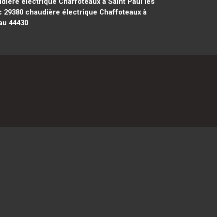
ière électrique Chaffoteaux à Saint Paul lès
c 29380
chaudière électrique Chaffoteaux à
au 44430