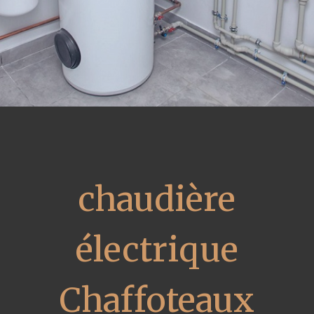
chaudière
électrique
Chaffoteaux